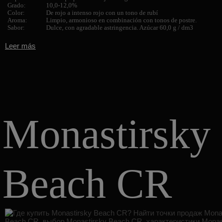
Grado:
10,0-12,0%
Color:
De rojo a intenso rojo con un tono de rubí
Aroma:
Limpio, armonioso en combinación con tonos de postre.
Sabor:
Dulce, con agradable astringencia. Azúcar 60,0 g / dm3
Leer más
Monastirsky
Beach CR