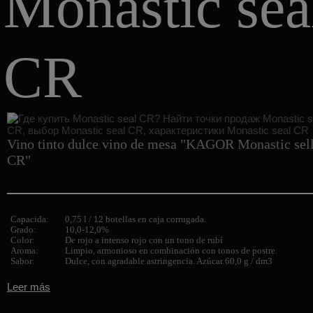
Monastic sea
CR
Vino tinto dulce vino de mesa "KAGOR Monastic sel
CR"
Capacida:
0,75 l / 12 botellas en caja corrugada.
Grado:
10,0-12,0%
Color:
De rojo a intenso rojo con un tono de rubí
Aroma:
Limpio, armonioso en combinación con tonos de postre.
Sabor:
Dulce, con agradable astringencia. Azúcar 60,0 g / dm3
Leer más