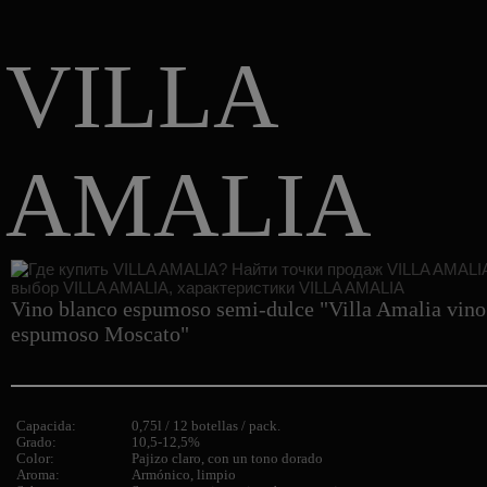
VILLA
AMALIA
Vino blanco espumoso semi-dulce "Villa Amalia vino
espumoso Moscato"
Capacida:
0,75l / 12 botellas / pack.
Grado:
10,5-12,5%
Color:
Pajizo claro, con un tono dorado
Aroma:
Armónico, limpio