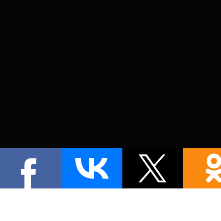
Información Del Contacto
España
AP 333 Pinoso (03650) Alicante. Paraje la Alberquilla (30520) Carret
+34 966 07 8686