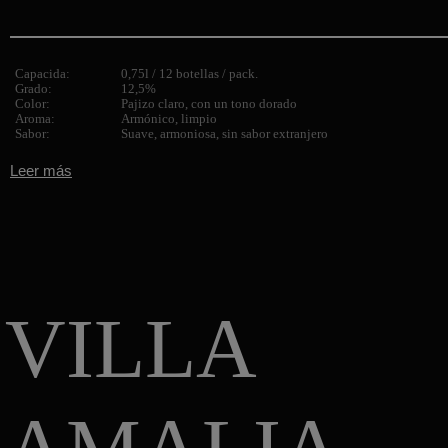
Capacida:
0,75l / 12 botellas / pack.
Grado:
12,5%
Color:
Pajizo claro, con un tono dorado
Aroma:
Armónico, limpio
Sabor:
Suave, armoniosa, sin sabor extranjero
Leer más
VILLA