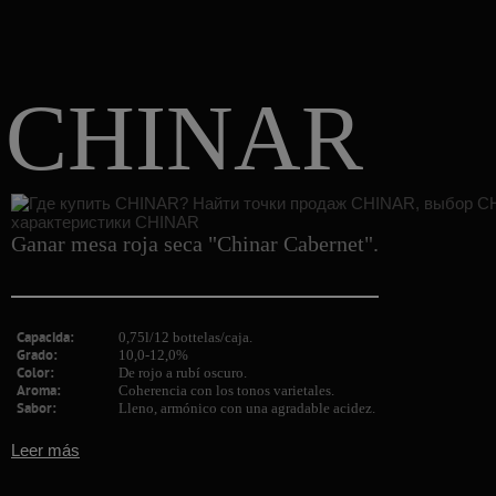
CHINAR
Ganar mesa roja seca "Chinar Cabernet".
Capacida:
0,75l/12 bottelas/caja.
Grado:
10,0-12,0%
Color:
De rojo a rubí oscuro.
Aroma:
Coherencia con los tonos varietales.
Sabor:
Lleno, armónico con una agradable acidez.
Leer más