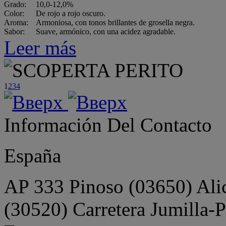
Grado:
10,0-12,0%
Color:
De rojo a rojo oscuro.
Aroma:
Armoniosa, con tonos brillantes de grosella negra.
Sabor:
Suave, armónico, con una acidez agradable.
Leer más
1
2
3
4
Información Del Contacto
España
AP 333 Pinoso (03650) Alica
(30520) Carretera Jumilla-