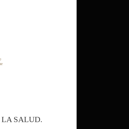
e
ue
 LA SALUD.