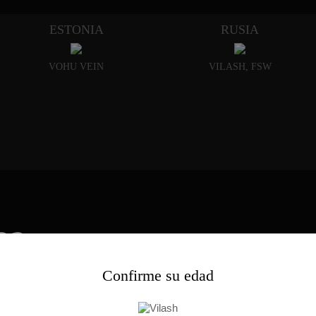
ESTONIA
RUSIA
VOHU VEIN
VILASH, FSW
m
Confirme su edad