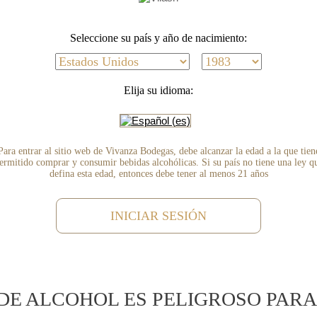
Seleccione su país y año de nacimiento:
ce "SCOPERTA PERITO"
Elija su idioma:
Para entrar al sitio web de Vivanza Bodegas, debe alcanzar la edad a la que tien
ermitido comprar y consumir bebidas alcohólicas. Si su país no tiene una ley q
ues ligeros de flores.
defina esta edad, entonces debe tener al menos 21 años
INICIAR SESIÓN
DE ALCOHOL ES PELIGROSO PARA
ada