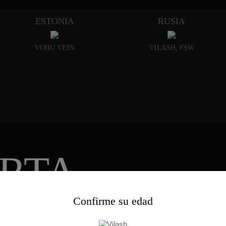
ESTONIA
RUSIA
VOHU VEIN
VILASH, FSW
RTA
Confirme su edad
O