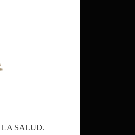
e
ue
 LA SALUD.