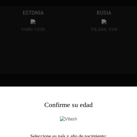
ESTONIA
RUSIA
VOHU VEIN
VILASH, FSW
ARE
Confirme su edad
TARE"
Seleccione su país y año de nacimiento: