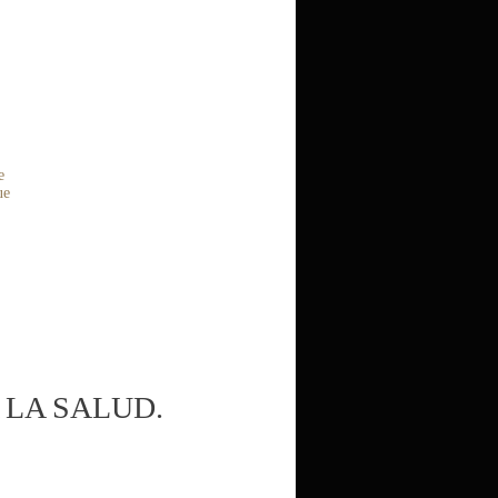
e
ue
 LA SALUD.