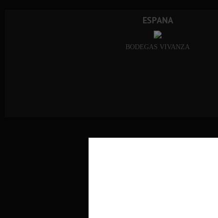
ESPANA
BODEGAS VIVANZA
GUST
Tabla de vino tinto seco "GUS