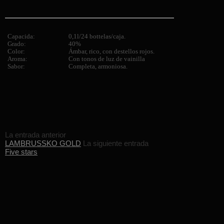
Capacida:
0,1l/24 bottelas/caja.
Grado:
40%
Color:
Ámbar, rico, con destellos rojos.
Aroma:
Con tonos de luz de vainilla
Sabor:
Completa, armoniosa.
La entrada anterior
LAMBRUSSKO GOLD
La siguiente entrada
Five stars