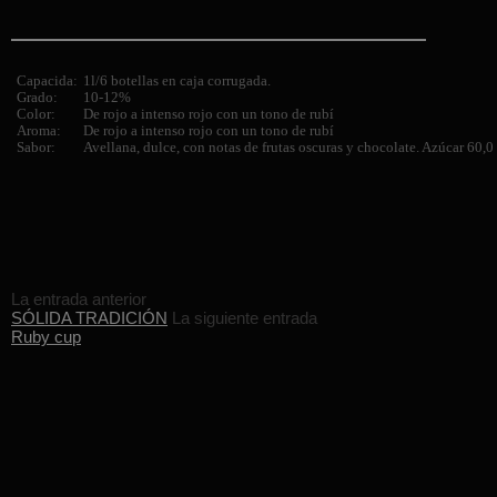
Capacida:
1l/6 botellas en caja corrugada.
Grado:
10-12%
Color:
De rojo a intenso rojo con un tono de rubí
Aroma:
De rojo a intenso rojo con un tono de rubí
Sabor:
Avellana, dulce, con notas de frutas oscuras y chocolate. Azúcar 60,0
La entrada anterior
SÓLIDA TRADICIÓN
La siguiente entrada
Ruby cup