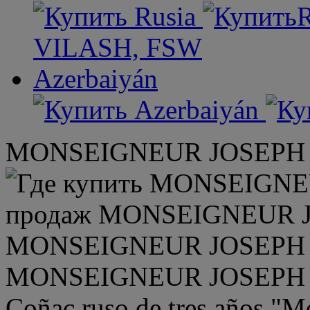
VILASH, FSW
Azerbaiyán
MONSEIGNEUR JOSEPH 
Coñac ruso de tres años "M