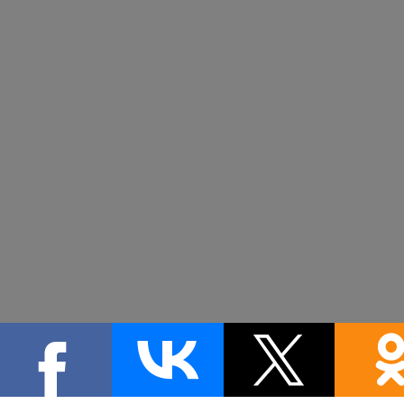
Información Del Contacto
España
AP 333 Pinoso (03650) Alicante. Paraje la Alberquilla (30520) Carretera 