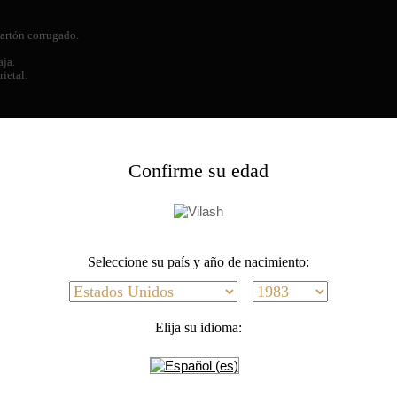
 cartón corrugado.
aja.
ietal.
Confirme su edad
A
Seleccione su país y año de nacimiento:
Elija su idioma:
I