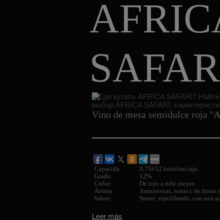
AFRIC
SAFAR
Vino de mesa semidulce roja
Capacida:
0,75l/12 bottelas/caja.
Grado:
12%
Color:
De rojo a rubí oscuro.
Aroma:
Armoniosas, notas c de frutas 
Sabor:
Suave, equilibrado, con una a
Leer más