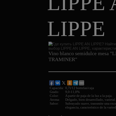
LIPPE
LIPPE
Vino blanco semidulce mesa "
TRAMINER"
Capacida:
0,7l/12 bottelas/caja
Grado:
9,0-11,0%
Color:
A partir de paja de la luz a la paja.
Aroma:
Delgado, bien desarrollado, varietal.
Sabor:
Subrayado suave, transmite una exc
elegancia, característico de la vari