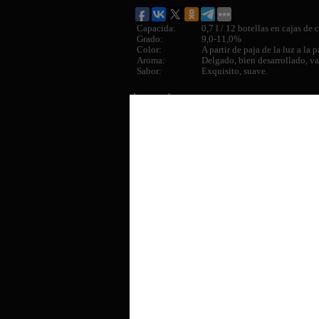
Capacida:
0,7 l / 12 botellas en cajas de
Grado:
9,0-11,0%
Color:
A partir de paja de la luz a la p
Aroma:
Delgado, bien desarrollado, var
Sabor:
Exquisito, suave.
Leer más
AFRIC
SAFAR