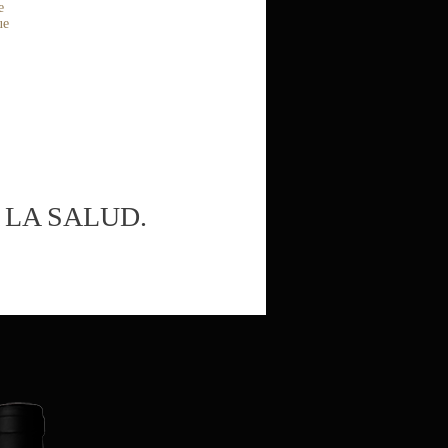
e
ue
 LA SALUD.