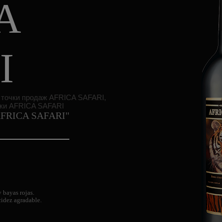
A
I
 "AFRICA SAFARI"
y bayas rojas.
cidez agradable.