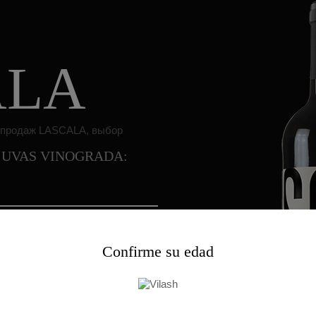
ALA
eco. UVAS VINOGRADA:
Confirme su edad
ble astringencia.